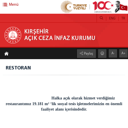
Menü
ENG
TR
KIRŞEHİR AÇIK CEZA İNFAZ KURUMU
KIRŞEHİR
AÇIK CEZA İNFAZ KURUMU
ANASAYFA
A-
A+
Paylaş
HAKKIMIZDA
KURUMUMUZ
RESTORAN
BİRİMLER
EĞİTİM BİRİMİ
SAĞLIK BİRİMİ
Halka açık olarak hizmet verdiğimiz
PSİKO-SOSYAL SERVİS
restaurantımız 19.181 m² ‘lik sosyal tesis işletmelerimizin en önemli
İŞYURDU FAALİYETLERİ
faaliyet alanı içerisindedir.
KURUM SOSYAL TESİSİ
RESTORAN