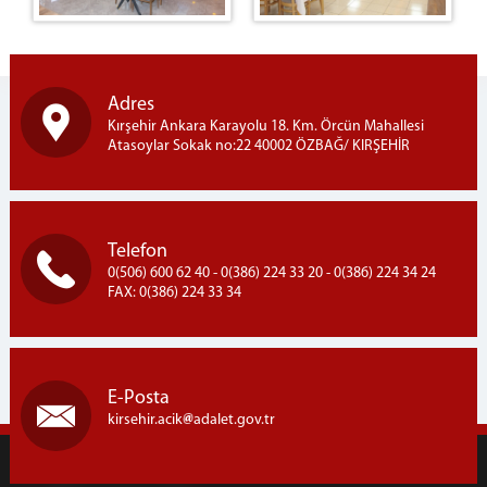
Adres
Kırşehir Ankara Karayolu 18. Km. Örcün Mahallesi
Atasoylar Sokak no:22 40002 ÖZBAĞ/ KIRŞEHİR
Telefon
0(506) 600 62 40 - 0(386) 224 33 20 - 0(386) 224 34 24
FAX: 0(386) 224 33 34
E-Posta
kirsehir.acik
adalet.gov.tr