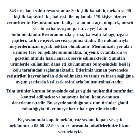
AY YILDIZ KAFE
543 m²
alana sahip restoranımız 80 kişilik kapalı iç mekan ve 90
HALKA AÇIK SATIŞ MAĞAZASI
kişilik kapasiteli kış bahçesi ile toplamda 170 kişiye hizmet
vermektedir.
Restoranımızın faaliyet alanında açık otopark, mescit
OTO YIKAMA
ve abdesthane, oyun parkı ve yeşil alan
ATÖLYELER
bulunmaktadır.
Restoranımızda
çorba, kahvaltı tabağı, ızgara
çeşitleri, tatlı ve içecek servisi yapılmaktadır. Bu imkânlarıyla
MOBİLYA
müşterilerimizin uğrak noktası olmaktadır. Menümüzde yer alan
TEL ÖRGÜ VE DEMİR
ürünler taze bir şekilde sunulmakta, hijyenik ortamlarda ve
MERMER ONIKS(HEDİYELİK EŞYA)
gözetim altında hazırlanarak servis edilmektedir. Sunulan
ürünlerde kullanılan dana eti kurumumuz bünyesindeki besi iş
TARIM
kolu tarafından sağlanmaktadır. Etlerimiz uzman personelce
BÜYÜKBAŞ BESİCİLİK
yetiştirilen hayvanlardan elde edilmekte ve temiz ve insan sağlığına
uygun şartlarda kesilerek sofralarla buluşturulmaktadır.
İNŞAAT
Tüm ürünler kurum bünyesinde çalışan gıda mühendisi tarafından
FIRIN
kontrol edilmekte ve muayene kabul komisyonunca
denetlenmektedir. Bu sayede sunduğumuz tüm ürünler gönül
ZİYARET GÖRÜŞ BİLGİLERİ
rahatlığıyla tüketilmeye hazır hale getirilmektedir.
HÜKÜMLÜ ZİYARET PROGRAMI
Kış sezonunda kapalı mekân, yaz sezonu kapalı ve açık
ZİYARET GÖRÜŞ YÖNETMELİĞİ
mekânımızla 08.00-22.00 saatleri arasında misafirlerimize hizmet
vermekteyiz.
İLETİŞİM