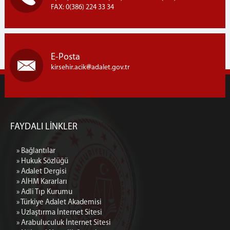
FAX: 0(386) 224 33 34
E-Posta
kirsehir.acik
adalet.gov.tr
FAYDALI LİNKLER
» Bağlantılar
» Hukuk Sözlüğü
» Adalet Dergisi
» AİHM Kararları
» Adli Tıp Kurumu
» Türkiye Adalet Akademisi
» Uzlaştırma İnternet Sitesi
» Arabuluculuk İnternet Sitesi