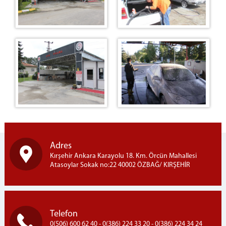
AY YILDIZ KAFE
HALKA AÇIK SATIŞ MAĞAZASI
OTO YIKAMA
ATÖLYELER
MOBİLYA
TEL ÖRGÜ VE DEMİR
MERMER ONIKS(HEDİYELİK EŞYA)
TARIM
BÜYÜKBAŞ BESİCİLİK
İNŞAAT
Adres
FIRIN
Kırşehir Ankara Karayolu 18. Km. Örcün Mahallesi
Atasoylar Sokak no:22 40002 ÖZBAĞ/ KIRŞEHİR
ZİYARET GÖRÜŞ BİLGİLERİ
HÜKÜMLÜ ZİYARET PROGRAMI
ZİYARET GÖRÜŞ YÖNETMELİĞİ
Telefon
İLETİŞİM
0(506) 600 62 40 - 0(386) 224 33 20 - 0(386) 224 34 24