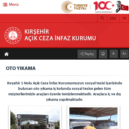
Menü
ENG
TR
KIRŞEHİR AÇIK CEZA İNFAZ KURUMU
KIRŞEHİR
AÇIK CEZA İNFAZ KURUMU
ANASAYFA
A-
A+
Paylaş
HAKKIMIZDA
KURUMUMUZ
OTO YIKAMA
BİRİMLER
Kırşehir 1 Nolu Açık Ceza İnfaz Kurumumuzun sosyal tesisi içerisinde
EĞİTİM BİRİMİ
bulunan oto yıkama iş kolunda sosyal tesise gelen tüm
SAĞLIK BİRİMİ
müşterilerimizin araçları özenle temizlenmektedir. Araçlara iç ve dış
PSİKO-SOSYAL SERVİS
yıkama yapılmaktadır.
İŞYURDU FAALİYETLERİ
KURUM SOSYAL TESİSİ
RESTORAN