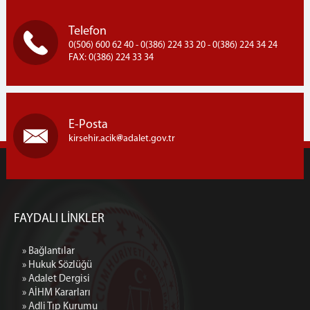
Telefon
0(506) 600 62 40 - 0(386) 224 33 20 - 0(386) 224 34 24
FAX: 0(386) 224 33 34
E-Posta
kirsehir.acik
adalet.gov.tr
FAYDALI LİNKLER
» Bağlantılar
» Hukuk Sözlüğü
» Adalet Dergisi
» AİHM Kararları
» Adli Tıp Kurumu