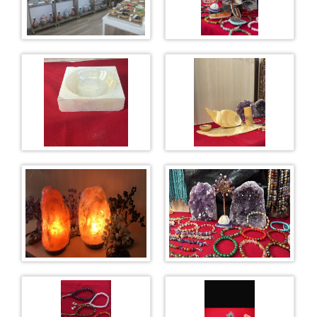
AY YILDIZ KAFE
HALKA AÇIK SATIŞ MAĞAZASI
OTO YIKAMA
ATÖLYELER
MOBİLYA
TEL ÖRGÜ VE DEMİR
MERMER ONIKS(HEDİYELİK EŞYA)
TARIM
BÜYÜKBAŞ BESİCİLİK
İNŞAAT
FIRIN
ZİYARET GÖRÜŞ BİLGİLERİ
HÜKÜMLÜ ZİYARET PROGRAMI
ZİYARET GÖRÜŞ YÖNETMELİĞİ
İLETİŞİM