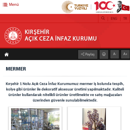
Menü
ENG
TR
KIRŞEHİR AÇIK CEZA İNFAZ KURUMU
KIRŞEHİR
AÇIK CEZA İNFAZ KURUMU
ANASAYFA
A-
A+
Paylaş
HAKKIMIZDA
KURUMUMUZ
MERMER
BİRİMLER
Kırşehir 1 Nolu Açık Ceza İnfaz Kurumumuz mermer iş kolunda tespih,
EĞİTİM BİRİMİ
kolye gibi ürünler ile dekoratif aksesuar üretimi yapılmaktadır. Kaliteli
SAĞLIK BİRİMİ
ürünler kullanılarak nitelikli ürünler üretilmekte ve satış mağazaları
PSİKO-SOSYAL SERVİS
üzerinden güvenle sunulabilmektedir.
İŞYURDU FAALİYETLERİ
KURUM SOSYAL TESİSİ
RESTORAN