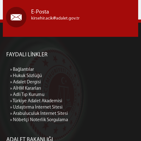
E-Posta
kirsehir.acik
adalet.gov.tr
FAYDALI LİNKLER
» Bağlantılar
» Hukuk Sözlüğü
» Adalet Dergisi
» AİHM Kararları
» Adli Tıp Kurumu
» Türkiye Adalet Akademisi
» Uzlaştırma İnternet Sitesi
» Arabuluculuk İnternet Sitesi
» Nöbetçi Noterlik Sorgulama
ADALET BAKANLIĞI