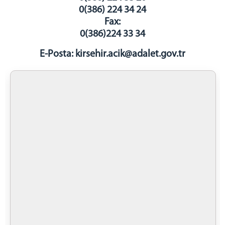
0(386) 224 34 24
AY YILDIZ KAFE
Fax:
HALKA AÇIK SATIŞ MAĞAZASI
0(386)224 33 34
OTO YIKAMA
ATÖLYELER
E-Posta: kirsehir.acik@adalet.gov.tr
MOBİLYA
TEL ÖRGÜ VE DEMİR
MERMER ONIKS(HEDİYELİK EŞYA)
TARIM
BÜYÜKBAŞ BESİCİLİK
İNŞAAT
FIRIN
ZİYARET GÖRÜŞ BİLGİLERİ
HÜKÜMLÜ ZİYARET PROGRAMI
ZİYARET GÖRÜŞ YÖNETMELİĞİ
İLETİŞİM