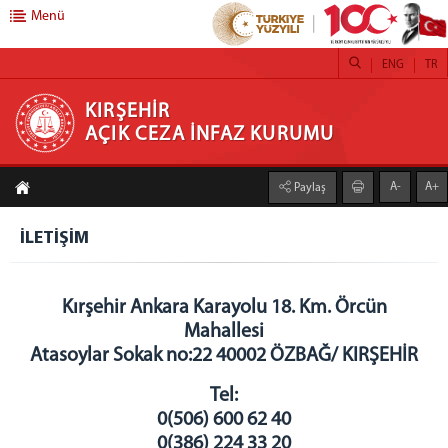
Menü
ENG
TR
KIRŞEHİR AÇIK CEZA İNFAZ KURUMU
KIRŞEHİR
AÇIK CEZA İNFAZ KURUMU
ANASAYFA
A-
A+
Paylaş
HAKKIMIZDA
KURUMUMUZ
İLETİŞİM
BİRİMLER
EĞİTİM BİRİMİ
Kırşehir Ankara Karayolu 18. Km. Örcün
SAĞLIK BİRİMİ
Mahallesi
PSİKO-SOSYAL SERVİS
Atasoylar Sokak no:22 40002 ÖZBAĞ/ KIRŞEHİR
İŞYURDU FAALİYETLERİ
Tel:
KURUM SOSYAL TESİSİ
0(506) 600 62 40
RESTORAN
0(386) 224 33 20