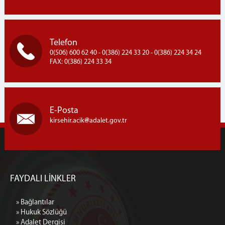
Telefon
0(506) 600 62 40 - 0(386) 224 33 20 - 0(386) 224 34 24
FAX: 0(386) 224 33 34
E-Posta
kirsehir.acik
adalet.gov.tr
FAYDALI LİNKLER
» Bağlantılar
» Hukuk Sözlüğü
» Adalet Dergisi