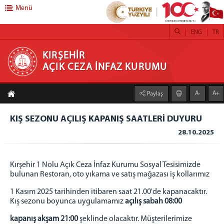
Menü
ENG
TR
KIRŞEHİR AÇIK CEZA İNFAZ KURUMU
KIRŞEHİR
AÇIK CEZA İNFAZ KURUMU
ANASAYFA
A-
A+
Paylaş
HAKKIMIZDA
KURUMUMUZ
KIŞ SEZONU AÇILIŞ KAPANIŞ SAATLERİ DUYURU
BİRİMLER
28.10.2025
EĞİTİM BİRİMİ
SAĞLIK BİRİMİ
Kırşehir 1 Nolu Açık Ceza İnfaz Kurumu Sosyal Tesisimizde
PSİKO-SOSYAL SERVİS
bulunan Restoran, oto yıkama ve satış mağazası iş kollarımız
İŞYURDU FAALİYETLERİ
1 Kasım 2025 tarihinden itibaren saat 21.00'de kapanacaktır.
Kış sezonu boyunca uygulamamız
açılış sabah 08:00
KURUM SOSYAL TESİSİ
kapanış akşam 21:00
şeklinde olacaktır. Müşterilerimize
RESTORAN