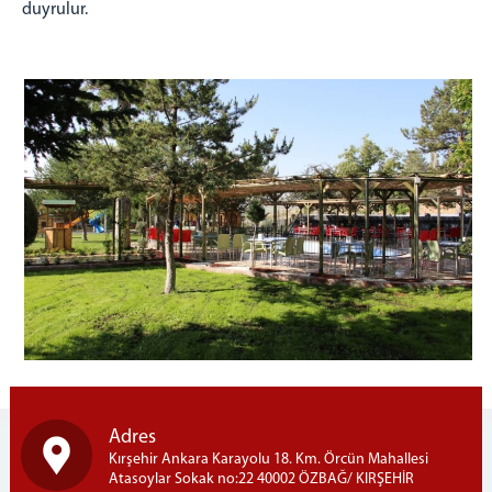
duyrulur.
AY YILDIZ KAFE
HALKA AÇIK SATIŞ MAĞAZASI
OTO YIKAMA
ATÖLYELER
MOBİLYA
TEL ÖRGÜ VE DEMİR
MERMER ONIKS(HEDİYELİK EŞYA)
TARIM
BÜYÜKBAŞ BESİCİLİK
İNŞAAT
FIRIN
ZİYARET GÖRÜŞ BİLGİLERİ
HÜKÜMLÜ ZİYARET PROGRAMI
ZİYARET GÖRÜŞ YÖNETMELİĞİ
Adres
Kırşehir Ankara Karayolu 18. Km. Örcün Mahallesi
İLETİŞİM
Atasoylar Sokak no:22 40002 ÖZBAĞ/ KIRŞEHİR