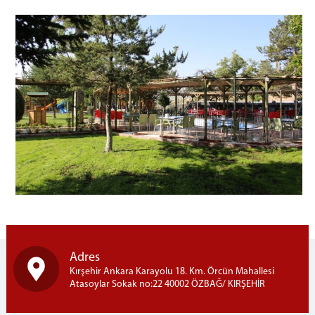
AY YILDIZ KAFE
HALKA AÇIK SATIŞ MAĞAZASI
OTO YIKAMA
ATÖLYELER
MOBİLYA
TEL ÖRGÜ VE DEMİR
MERMER ONIKS(HEDİYELİK EŞYA)
TARIM
BÜYÜKBAŞ BESİCİLİK
İNŞAAT
FIRIN
ZİYARET GÖRÜŞ BİLGİLERİ
HÜKÜMLÜ ZİYARET PROGRAMI
Adres
Kırşehir Ankara Karayolu 18. Km. Örcün Mahallesi
ZİYARET GÖRÜŞ YÖNETMELİĞİ
Atasoylar Sokak no:22 40002 ÖZBAĞ/ KIRŞEHİR
İLETİŞİM