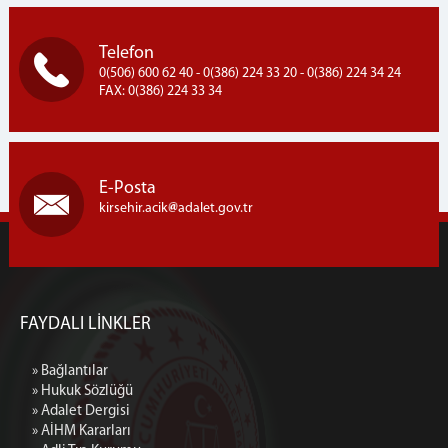
Telefon
0(506) 600 62 40 - 0(386) 224 33 20 - 0(386) 224 34 24
FAX: 0(386) 224 33 34
E-Posta
kirsehir.acik
adalet.gov.tr
FAYDALI LİNKLER
» Bağlantılar
» Hukuk Sözlüğü
» Adalet Dergisi
» AİHM Kararları