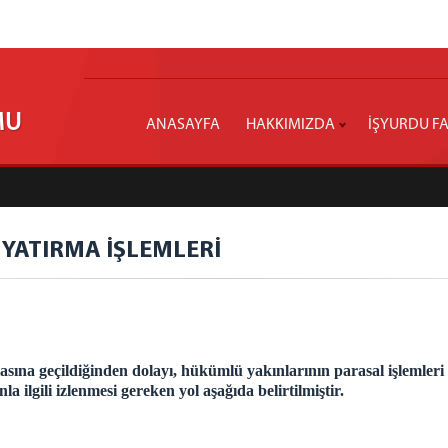
MU
ANASAYFA
HAKKIMIZDA
İŞYURDU FA
 YATIRMA İŞLEMLERİ
a geçildiğinden dolayı, hükümlü yakınlarının parasal işlemle
 ilgili izlenmesi gereken yol aşağıda belirtilmiştir.