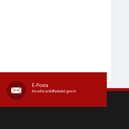
E-Posta
kirsehir.acik
adalet.gov.tr