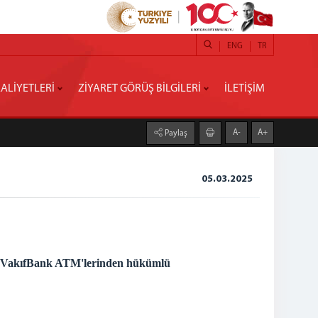
ENG
TR
ALİYETLERİ
ZİYARET GÖRÜŞ BİLGİLERİ
İLETİŞİM
A-
A+
Paylaş
05.03.2025
ri VakıfBank ATM'lerinden hükümlü