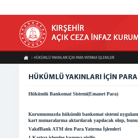
KIRŞEHİR
AÇIK CEZA İNFAZ KURU
HÜKÜMLÜ YAKINLARI İÇİN PARA YATIRMA İŞLEMLERİ
HÜKÜMLÜ YAKINLARI İÇİN PARA
Hükümlü Bankomat Sistemi(Emanet Para)
Kurumumuzda hükümlü bankomat sistemi uygulamasın
kart numaralarına aktarılarak yapılacak olup, bununla
VakıfBank ATM den Para Yatırma İşlemleri
1-Kartsız işlemler kısmına girilir.