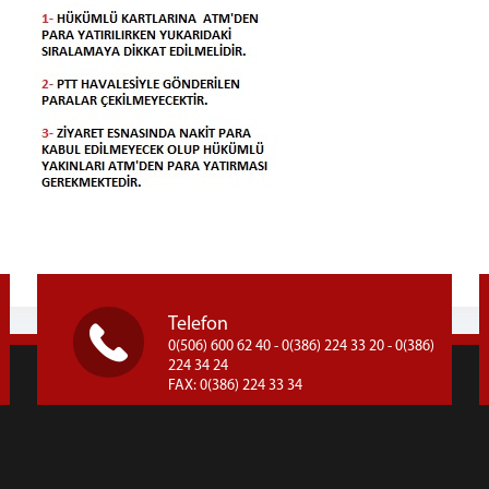
Telefon
0(506) 600 62 40 - 0(386) 224 33 20 - 0(386)
224 34 24
FAX: 0(386) 224 33 34